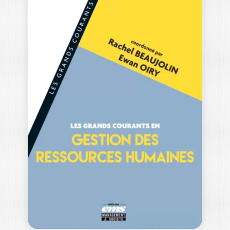
LES GRANDS
COURANTS EN
CONTRÔLE DE…
CLAIRE DAMBRIN
|
DAMIEN MOUREY
Ouvrage labellisé FNEGE (2024),
catégorie "Ouvrage de Recherche
Collectif" Le domaine du contrôle…
39,00
€