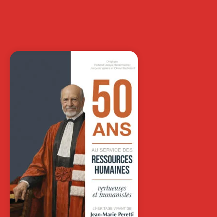
STRATÉGIQUE
SÉBASTIEN LIARTE
-- OUVRAGE LABELLISÉ FNEGE 2020 --
Cet ouvrage a pour objectif de
présenter…
34,00
€