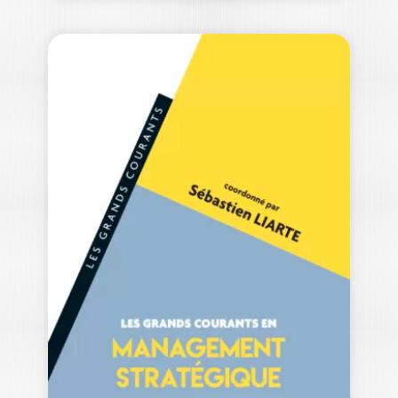
LES GRANDS
COURANTS EN
GESTION DES…
RACHEL BEAUJOLIN
|
EWAN OIRY
-- Ouvrage labellisé par le Collège de
Labellisation de la FNEGE (2022), dans…