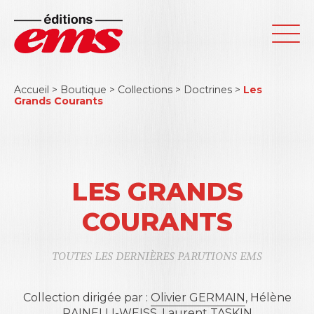
Accueil
>
Boutique
>
Collections
>
Doctrines
>
Les
Grands Courants
LES GRANDS
COURANTS
TOUTES LES DERNIÈRES PARUTIONS EMS
Collection dirigée par :
Olivier GERMAIN
,
Hélène
RAINELLI-WEISS
,
Laurent TASKIN