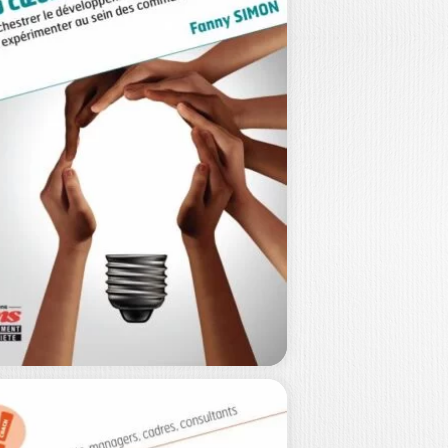
EVENEZ SOLIDE
T SEREIN FACE
À…
ÉPHANIE ROELS
ourd’hui, les entreprises sont
nfrontées à des défis humains d’une
pleur inédite. Dans…
15,00
€