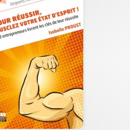
’INTELLIGENCE
OLLECTIVE AU
ŒUR DE LA…
NNY SIMON
mment mobiliser la créativité de
s équipiers comme vecteur de
tivation et libérer…
25,00
€