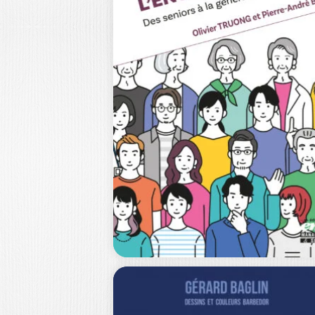
LEADER SUR LE
TAS
MAURICE THEVENET
Vous êtes un leader ou une leadeuse
Le problème n’est pas de le…
18,0