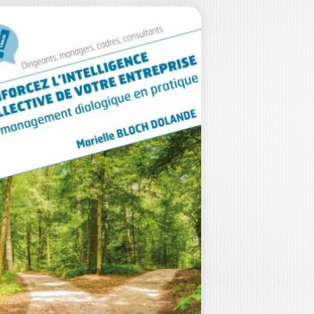
OUR RÉUSSIR,
USCLEZ VOTRE
TAT D’ESPRIT…
ABELLE PROUST
 n’y a pas de champion sans un état
esprit de gagnant. Le…