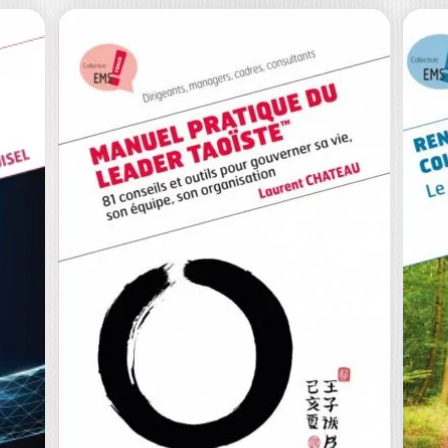
LE MANAGEMENT
P
À PORTER
M
DEMAIN –…
É
VIRGINIE LOISEL
IS
Toutes les compétences du manager
présentées dans cet ouvrage et le
Il
Tome 1…
d’