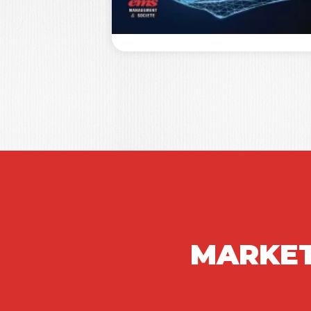
18,0
LE MANAGEMEN
MARKET
À PORTER
DEMAIN –…