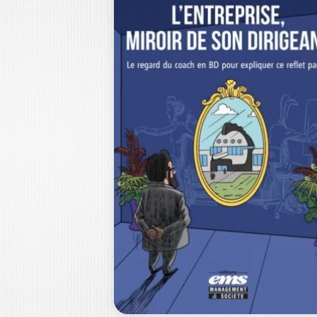
LES SECRETS DE
L’ENGAGEMENT
OLIVIER TRUONG
|
PIERRE-ANDRÉ BIZIEN
Depuis la fin de l’ère Covid, un curie
sentiment d’apathie semble flotter
dans…
19,5