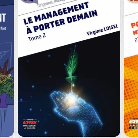
NEURO-
L
DÉVELOPPEZ VOS
C
ÉQUIPES !
C
ERWAN DEVEZE
FA
Les avancées des sciences cognitives
ux
nous permettent d’avoir une
Co
compréhension plus fine du
vo
fonctionnement…
mo
0
€
25,00
€