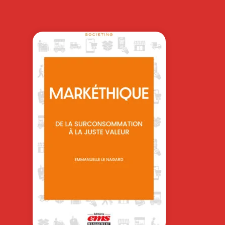
VIRGINIE LOISEL
Les managers et dirigeants font face
un défi constant : emmener leurs…
25,0