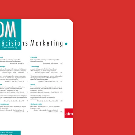
 management dialogique est adapté
a complexité du XXIe siècle : il
orise la…
19,50
€