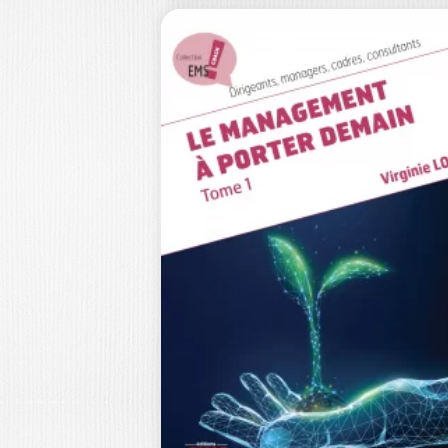
L’ENTREPRISE,
MIROIR DE SON
DIRIGEANT
GÉRARD BAGLIN
L’entreprise ne se réduit pas à des
parts de marché, des taux de…