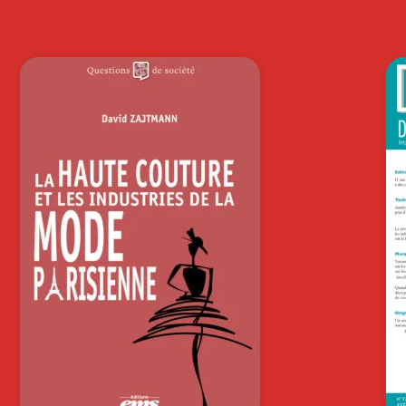
LAURENT CHATEAU
Le
 à
Faire court dans une société en perte
à l
de sens et qui va toujours…
fav
0
€
27,00
€