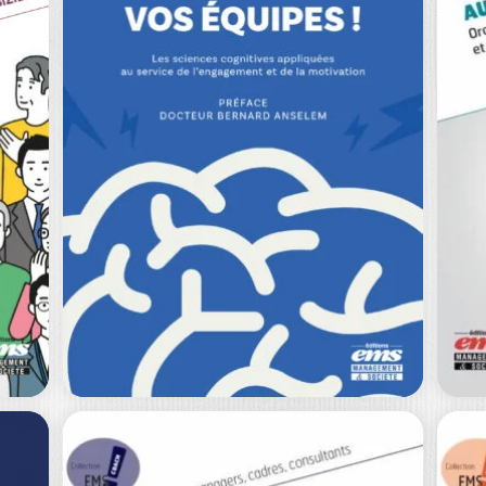
D
LE MANAGEMENT
E
ÉQUILIBRÉ
KARIN WARIN
|
OLIVIER LINOT
|
SOPHIE DE BRABANDERE
ST
Manager comme on est, travailler
Auj
.
comme on est. En France,
co
l’engagement au travail…
am
0
€
20,00
€