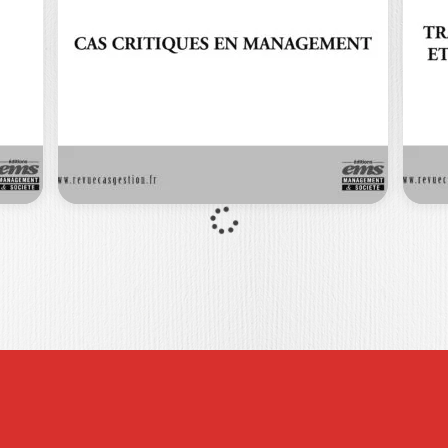
S
DE…
D
Propos introductif Technologies
émergentes et digitalisation des
Po
organisations (Cécile GODÉ) Partie 1.
dé
Articles…
co
60,00
€
0
€