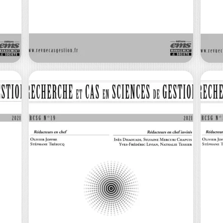
DIRIGER ET CONVAINCRE / N˚25 –
2024 Précisions sur le format de la
Pré
revue…
RC
0
€
40,00
€
RECHERCHE ET
R
CAS EN SCIENCES
C