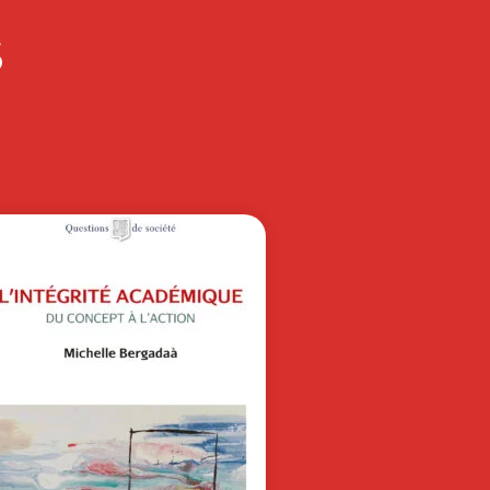
ECHERCHE ET
S
AS EN SCIENCES
E…
 mot des rédactrices en chef
vitées Les transformations
fondes et l’avenir des…
60,00
€