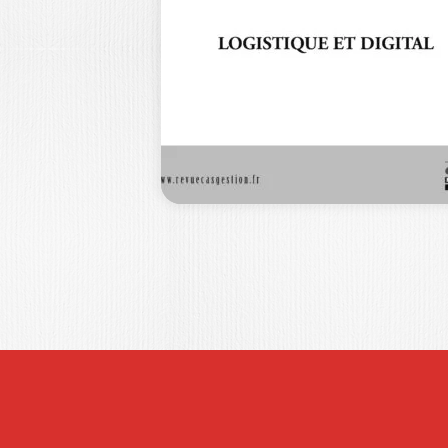
CAS EN SCIENCE
DE…
Précisions sur le format de la revue
RCSG Propos introductif
Opérationnaliser la RSE…
40,0