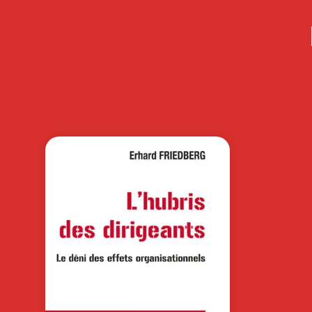
RECHERCHE ET
CAS EN SCIENCE
DE…
Point de vue Après Covid-19 :
Organiser la résilience des chaînes
d’approvisionnement (Karen
Geitzholz)…
60,0