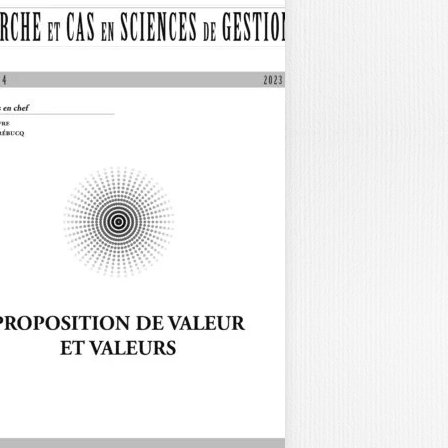
ECHERCHE ET
AS EN SCIENCES
E…
ANSPARENCE DE L’INFORMATION
 USAGES DIGITAUX / N˚27 – 2025
cisions sur le…
40,00
€