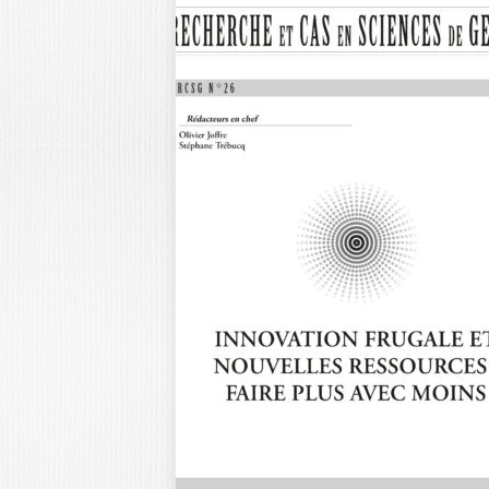
RECHERCHE ET
CAS EN SCIENCE
DE…
ENTREPRISES ENGAGÉES : VERS D
NOUVEAUX MODÈLES DE GESTION
N˚29 – 2026…
40,0