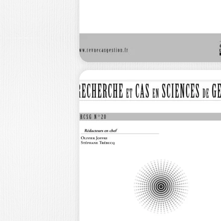
INNOVATION FRUGALE ET
NOUVELLES RESSOURCES : FAIRE
PLUS AVEC MOINS / N˚26 –…
40,0
RECHERCHE ET