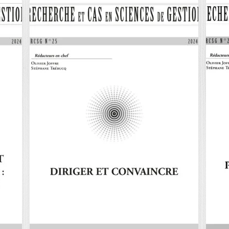
RECHERCHE ET
R
S
CAS EN SCIENCES
C
DE…
D
E
RENAISSANCE ET NUMÉRIQUE /
TR
 /
N˚28 – 2025 Précisions sur le format
ET
de la…
Pré
0
€
40,00
€