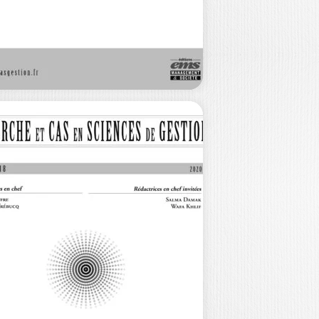
cisions sur le format de la revue
SG Ont contribué à ce numéro…
40,00
€
ECHERCHE ET
AS EN SCIENCES