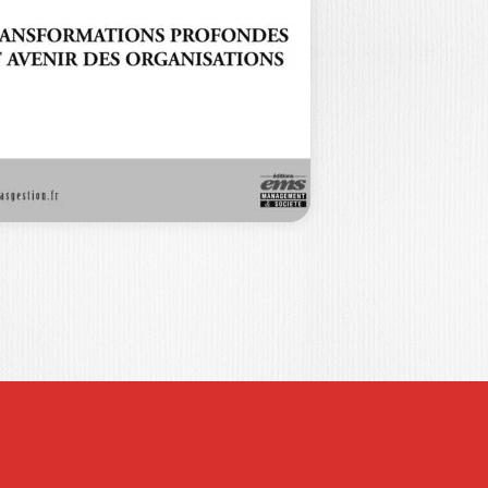
E…
int de vue Accélération vs
célération(s) (Patrick JOFFRE) Ont
ntribué à ce numéro CAHIER…
60,00
€