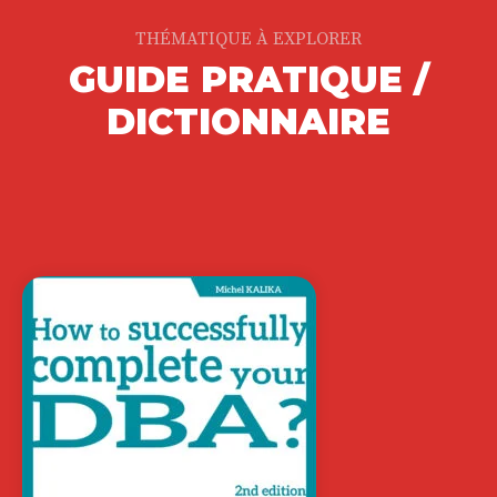
THÉMATIQUE À EXPLORER
GUIDE PRATIQUE /
LE HUB ÉDUCATIF
DICTIONNAIRE
GEOFFREY MARTINACHE
Nous devons faire face à des défis
sociétaux sans précédent. Pour cela,
nous…
22,00
€