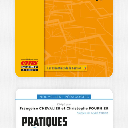
CLOTILDE CORON
|
LISE GASTALDI
|
ÈVE SAINT-GERMES
|
SÉVERINE VENTOLINI
Ouvrage labellisé FNEGE (2025),
catégorie « Manuel de l'enseignement
supérieur » Ce manuel…
29,00
€