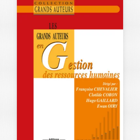
PRATIQUES
PÉDAGOGIQUES
INNOVANTES
FRANÇOISE CHEVALIER
|
CHRISTOPHE FOURNIER
Ouvrage labellisé FNEGE (2025),
catégorie « Manuel de l'enseignement
supérieur » Jeux sérieux,…
29,50
€