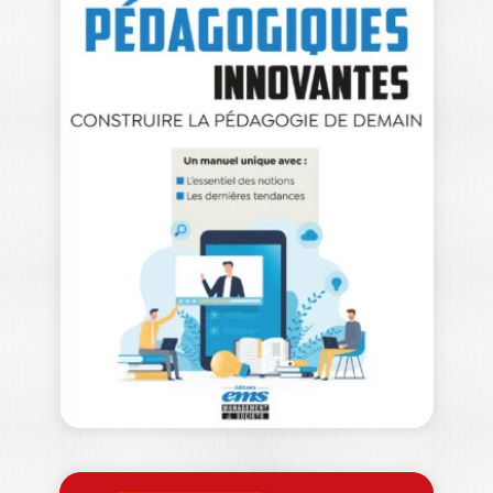
LA GESTION
ENVIRONNEMENTA
LE DES
RESSOURCES
HUMAINES
PASCAL PAILLÉ
Ouvrage labellisé FNEGE (2025),
catégorie « Ouvrage de recherche non
collectif » La…
25,00
€