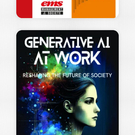
LES GRANDS
AUTEURS EN
GESTION DES…
FRANÇOISE CHEVALIER
|
CLOTILDE CORON
|
HUGO GAILLARD
|
EWAN OIRY