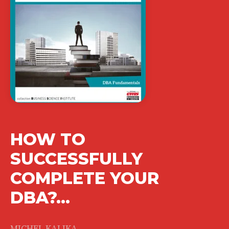
HOW TO
SUCCESSFULLY
COMPLETE YOUR
DBA?…