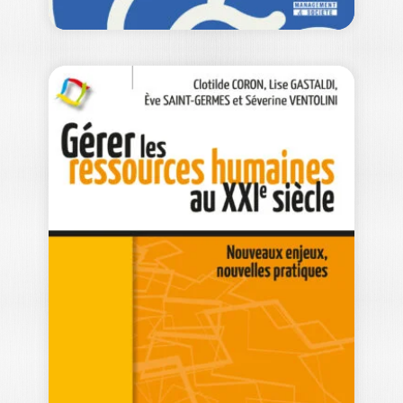
NEURO-
DÉVELOPPEZ VOS
ÉQUIPES !
ERWAN DEVEZE
Les avancées des sciences cognitives
nous permettent d’avoir une