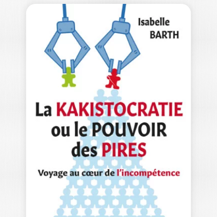
FORMATION
GEOFFREY MARTINACHE
|
ROMAIN ZERBIB
Ouvrage labellisé FNEGE (2025),
catégorie « Ouvrage de recherche
collectif » Flexibilité, coopération,…
25,00
€