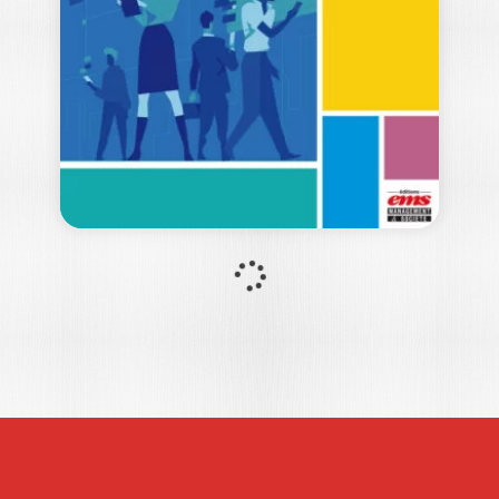
ISABELLE BARTH
Ouvrage labellisé FNEGE (2025),
catégorie « Essai » La kakistocratie ! Quel
mot…
15,00
€