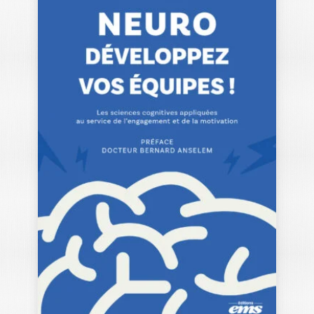
AU CŒUR DES
TRANSFORMATION
S
MATTHIEU BIAVA
|
LAURENCE VANHÉE
Dans un monde en constante
évolution, comment les organisations
peuvent-elles s’adapter tout en…
25,00
€