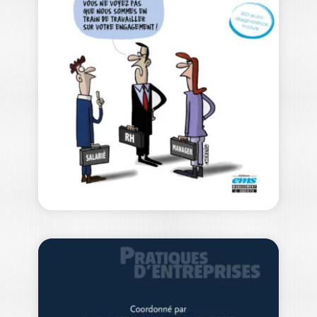
WORK
JÉRÉMY LAMRI
|
GASPARD TERTRAIS
|
AURORA SILVER
Generative AI at work embarks on an
exploratory journey into the
transformations artificial…
29,00
€