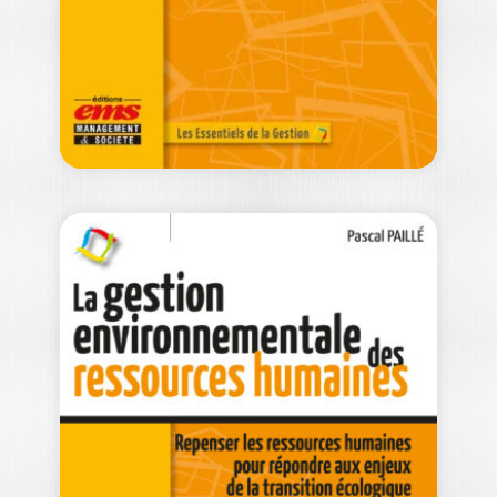
compréhension plus fine du
fonctionnement…
25,00
€
GÉRER LES
RESSOURCES
HUMAINES AU
XXIe…