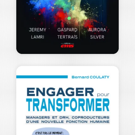
Ouvrage labellisé FNEGE (2025),
catégorie « Ouvrage de recherche
collectif » En s’appuyant…
49,00
€
GENERATIVE AI AT