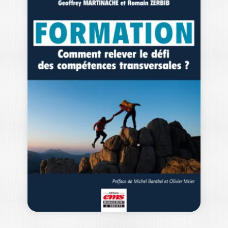
ENGAGER POUR
TRANSFORMER
BERNARD COULATY
Tout est changement autour de nous, le
monde du travail est hyperconnecté,
le…
32,00
€