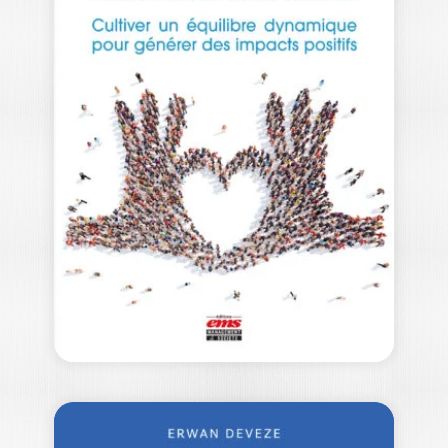
PERSONNE N’AIME
LES RH
RÉBECCA STÉPHANIE RENVERSEAU
|
GASPARD TERTRAIS
« Personne n’aime les RH. » Cette
affirmation provocante révèle un
malaise profond…
22,00
€