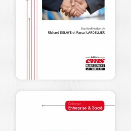
OSER LA LAÏCITÉ
YVES ENRÈGLE
|
RICHARD DELAYE-HABERMACHER
La laïcité déchaîne les passions dans
l'Hexagone. Elle a longtemps été
garante d'un…
20,00
€