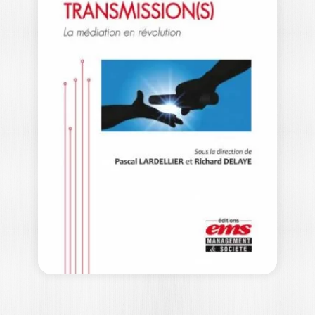
LA CONFIANCE
RICHARD DELAYE-HABERMACHER
Se pencher sur la confiance s’avère
d’une cruciale actualité dans les sphères
citoyenne,…
24,50
€