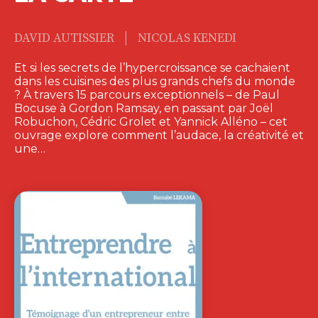
|
DAVID AUTISSIER
NICOLAS KENEDI
Et si les secrets de l’hypercroissance se cachaient
dans les cuisines des plus grands chefs du monde
? À travers 15 parcours exceptionnels – de Paul
Bocuse à Gordon Ramsay, en passant par Joël
Robuchon, Cédric Grolet et Yannick Alléno – cet
ouvrage explore comment l’audace, la créativité et
une…