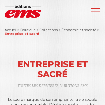
Accueil
>
Boutique
>
Collections
>
Économie et société
>
Entreprise et sacré
ENTREPRISE ET
SACRÉ
TOUTES LES DERNIÈRES PARUTIONS EMS
Le sacré marque de son empreinte la vie sociale
dans son ensemble. Où il y a société, il y a du