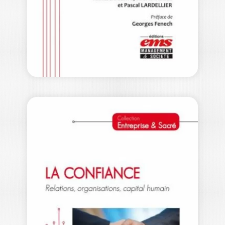
La notion de culture est devenue un
véritable « tube intellectuel » que…
15,00
€