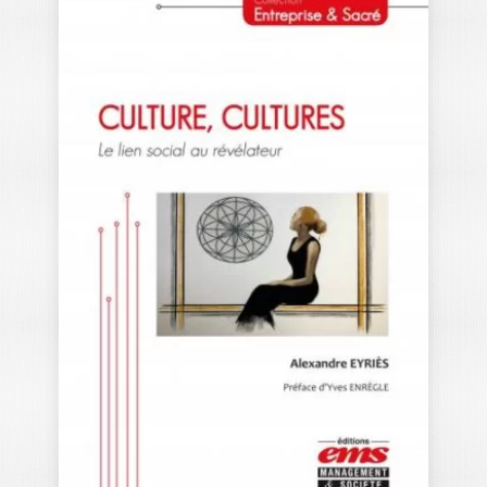
L’USAGE DE
TWITTER PAR LES
CANDIDATS
GILLES BRACHOTTE
|
ALEXANDER FRAME
Perspectives internationales lors des
élections au Parlement européen en
mai 2014 Cet ouvrage…
29,00
€