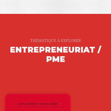
THÉMATIQUE À EXPLORER
ENTREPRENEURIAT /
PME
TRANSMISSION(S)
RICHARD DELAYE-HABERMACHER
Notre époque communique. Mais sait-
elle encore transmettre ? C’est la
question centrale traitée…
22,00
€